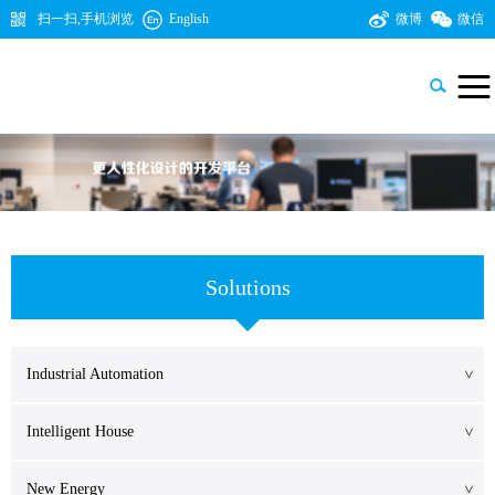
扫一扫,手机浏览
English
微博
微信

Solutions
Industrial Automation
>
Intelligent House
>
New Energy
>