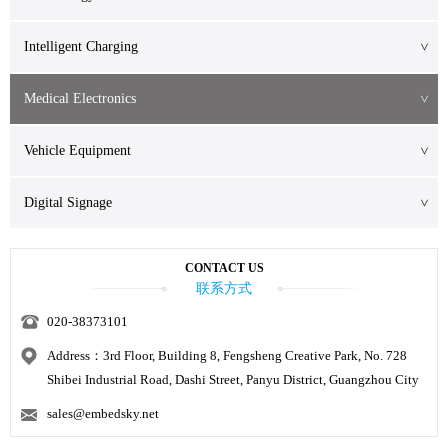
Intelligent Charging
>
Medical Electronics
>
Vehicle Equipment
>
Digital Signage
>
CONTACT US
联系方式
020-38373101
Address：3rd Floor, Building 8, Fengsheng Creative Park, No. 728
Shibei Industrial Road, Dashi Street, Panyu District, Guangzhou City
sales@embedsky.net